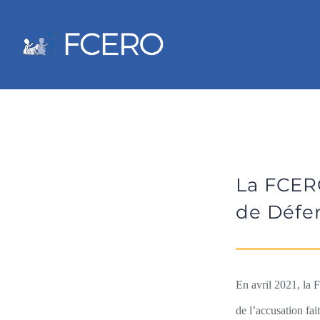
Passer
au
contenu
La FCER
de Défe
En avril 2021, la 
de l’accusation fa